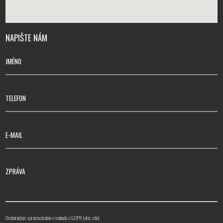
NAPIŠTE NÁM
JMÉNO
TELEFON
E-MAIL
ZPRÁVA
Osobní údaje zpracováváme v souladu s GDPR (
více zde
)