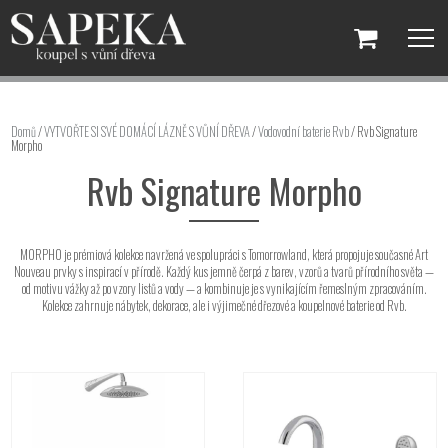
Domů
/
VYTVOŘTE SI SVÉ DOMÁCÍ LÁZNĚ S VŮNÍ DŘEVA
/
Vodovodní baterie Rvb
/ Rvb Signature
Morpho
Rvb Signature Morpho
MORPHO je prémiová kolekce navržená ve spolupráci s Tomorrowland, která propojuje současné Art
Nouveau prvky s inspirací v přírodě. Každý kus jemně čerpá z barev, vzorů a tvarů přírodního světa —
od motivu vážky až po vzory listů a vody — a kombinuje je s vynikajícím řemeslným zpracováním.
Kolekce zahrnuje nábytek, dekorace, ale i výjimečné dřezové a koupelnové baterie od Rvb.