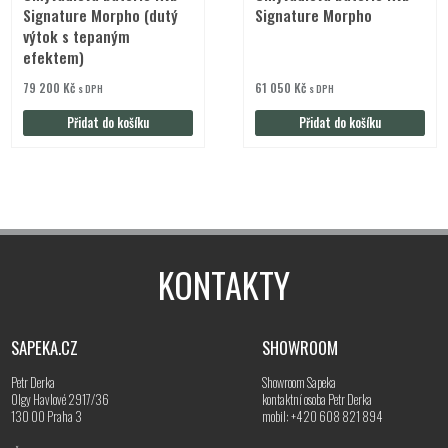
Signature Morpho (dutý
Signature Morpho
výtok s tepaným
efektem)
79 200
Kč
61 050
Kč
s DPH
s DPH
Přidat do košíku
Přidat do košíku
KONTAKTY
SAPEKA.CZ
SHOWROOM
Petr Derka
Showroom Sapeka
Olgy Havlové 2917/36
kontaktní osoba Petr Derka
130 00 Praha 3
mobil: +420 608 821 894