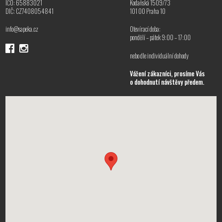
IČO: 65883021
Kodaňská 1509/73
DIČ: CZ7408054841
101 00 Praha 10
info@sapeka.cz
Otevírací doba:
pondělí – pátek 9:00 – 17:00
nebo dle individuální dohody
Vážení zákazníci, prosíme Vás
o dohodnutí návštěvy předem.