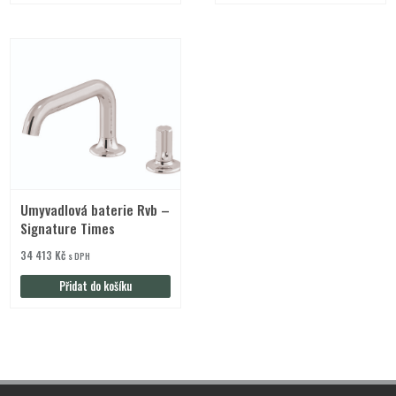
Umyvadlová baterie Rvb –
Signature Times
34 413
Kč
s DPH
Přidat do košíku