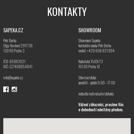
KONTAKTY
SAPEKA.CZ
SHOWROOM
Petr Derka
Showroom Sapeka
Olgy Havlové 2917/36
kontaktní osoba Petr Derka
130 00 Praha 3
mobil: +420 608 821 894
IČO: 65883021
Kodaňská 1509/73
DIČ: CZ7408054841
101 00 Praha 10
info@sapeka.cz
Otevírací doba:
pondělí – pátek 9:00 – 17:00
nebo dle individuální dohody
Vážení zákazníci, prosíme Vás
o dohodnutí návštěvy předem.