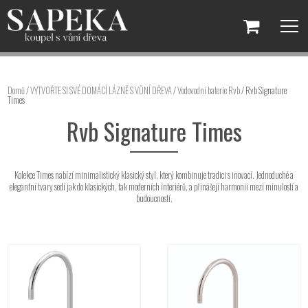
Domů
/
VYTVOŘTE SI SVÉ DOMÁCÍ LÁZNĚ S VŮNÍ DŘEVA
/
Vodovodní baterie Rvb
/ Rvb Signature
Times
Rvb Signature Times
Kolekce Times nabízí minimalistický klasický styl, který kombinuje tradici s inovací. Jednoduché a
elegantní tvary sedí jak do klasických, tak moderních interiérů, a přinášejí harmonii mezi minulostí a
budoucností.