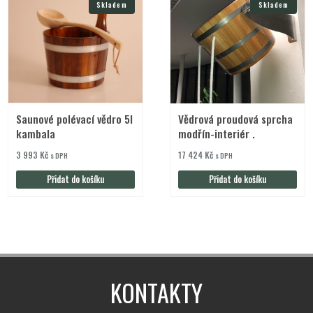
Skladem
Skladem
Saunové polévací vědro 5l
Vědrová proudová sprcha
kambala
modřín-interiér .
3 993
Kč
17 424
Kč
s DPH
s DPH
Přidat do košíku
Přidat do košíku
KONTAKTY