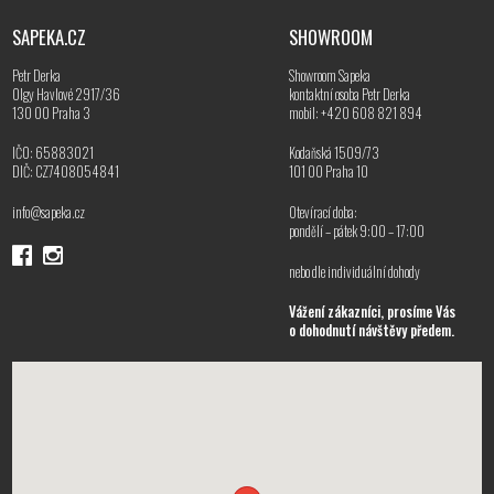
SAPEKA.CZ
SHOWROOM
Petr Derka
Showroom Sapeka
Olgy Havlové 2917/36
kontaktní osoba Petr Derka
130 00 Praha 3
mobil: +420 608 821 894
IČO: 65883021
Kodaňská 1509/73
DIČ: CZ7408054841
101 00 Praha 10
info@sapeka.cz
Otevírací doba:
pondělí – pátek 9:00 – 17:00
nebo dle individuální dohody
Vážení zákazníci, prosíme Vás
o dohodnutí návštěvy předem.