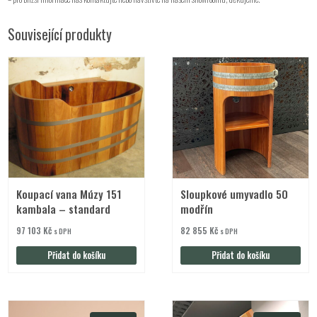
Související produkty
Koupací vana Múzy 151
Sloupkové umyvadlo 50
kambala – standard
modřín
97 103
Kč
82 855
Kč
s DPH
s DPH
Přidat do košíku
Přidat do košíku