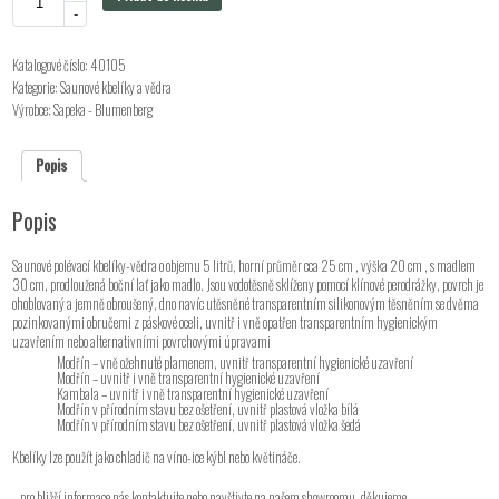
-
Katalogové číslo:
40105
Kategorie:
Saunové kbelíky a vědra
Výrobce:
Sapeka - Blumenberg
Popis
Popis
Saunové polévací kbelíky-vědra o objemu 5 litrů, horní průměr cca 25 cm , výška 20 cm , s madlem
30 cm, prodloužená boční lať jako madlo. Jsou vodotěsně sklíženy pomocí klínové perodrážky, povrch je
ohoblovaný a jemně obroušený, dno navíc utěsněné transparentním silikonovým těsněním se dvěma
pozinkovanými obručemi z páskové oceli, uvnitř i vně opatřen transparentním hygienickým
uzavřením nebo alternativními povrchovými úpravami
Modřín – vně ožehnuté plamenem, uvnitř transparentní hygienické uzavření
Modřín – uvnitř i vně transparentní hygienické uzavření
Kambala – uvnitř i vně transparentní hygienické uzavření
Modřín v přírodním stavu bez ošetření, uvnitř plastová vložka bílá
Modřín v přírodním stavu bez ošetření, uvnitř plastová vložka šedá
Kbelíky lze použít jako chladič na víno-ice kýbl nebo květináče.
– pro bližší informace nás kontaktujte nebo navštivte na našem showroomu, děkujeme.