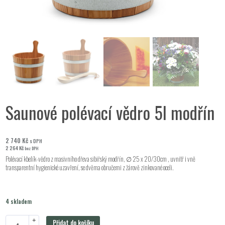
Saunové polévací vědro 5l modřín
2 740
Kč
s DPH
2 264
Kč
bez DPH
Polévací kbelík-vědro z masivního dřeva sibiřský modřín, ∅ 25 x 20/30cm , uvnitř i vně
transparentní hygienické uzavření, se dvěma obručemi z žárově zinkované oceli.
4 skladem
+
Přidat do košíku