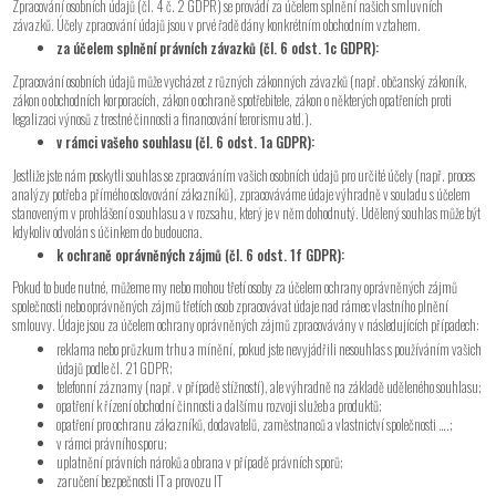
Zpracování osobních údajů (čl. 4 č. 2 GDPR) se provádí za účelem splnění našich smluvních
závazků. Účely zpracování údajů jsou v prvé řadě dány konkrétním obchodním vztahem.
za účelem splnění právních závazků (čl. 6 odst. 1c GDPR):
Zpracování osobních údajů může vycházet z různých zákonných závazků (např. občanský zákoník,
zákon o obchodních korporacích, zákon o ochraně spotřebitele, zákon o některých opatřeních proti
legalizaci výnosů z trestné činnosti a financování terorismu atd.).
v rámci vašeho souhlasu (čl. 6 odst. 1a GDPR):
Jestliže jste nám poskytli souhlas se zpracováním vašich osobních údajů pro určité účely (např. proces
analýzy potřeb a přímého oslovování zákazníků), zpracováváme údaje výhradně v souladu s účelem
stanoveným v prohlášení o souhlasu a v rozsahu, který je v něm dohodnutý. Udělený souhlas může být
kdykoliv odvolán s účinkem do budoucna.
k ochraně oprávněných zájmů (čl. 6 odst. 1f GDPR):
Pokud to bude nutné, můžeme my nebo mohou třetí osoby za účelem ochrany oprávněných zájmů
společnosti nebo oprávněných zájmů třetích osob zpracovávat údaje nad rámec vlastního plnění
smlouvy. Údaje jsou za účelem ochrany oprávněných zájmů zpracovávány v následujících případech:
reklama nebo průzkum trhu a mínění, pokud jste nevyjádřili nesouhlas s používáním vašich
údajů podle čl. 21 GDPR;
telefonní záznamy (např. v případě stížností), ale výhradně na základě uděleného souhlasu;
opatření k řízení obchodní činnosti a dalšímu rozvoji služeb a produktů;
opatření pro ochranu zákazníků, dodavatelů, zaměstnanců a vlastnictví společnosti ….;
v rámci právního sporu;
uplatnění právních nároků a obrana v případě právních sporů;
zaručení bezpečnosti IT a provozu IT