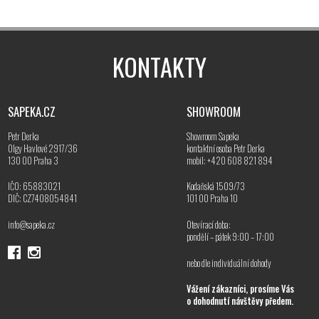
KONTAKTY
SAPEKA.CZ
SHOWROOM
Petr Derka
Showroom Sapeka
Olgy Havlové 2917/36
kontaktní osoba Petr Derka
130 00 Praha 3
mobil: +420 608 821 894
IČO: 65883021
Kodaňská 1509/73
DIČ: CZ7408054841
101 00 Praha 10
info@sapeka.cz
Otevírací doba:
pondělí – pátek 9:00 – 17:00
nebo dle individuální dohody
Vážení zákazníci, prosíme Vás
o dohodnutí návštěvy předem.