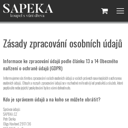
Zásady zpracování osobních údajů
Informace ke zpracování údajů podle článku 13 a 14 Obecného
nařízení o ochraně údajů (GDPR)
Informujeme vás tímto o zpracování vašich osobních údajů a vašich právech souvisejících s ochranou
osobních údajů. Obsah a rozsah zpracování údajů se v rozhodné míře odvíjí od produktů a služeb, které
poptáváte nebo jejichž poskytování bylo s vámi dohodnuto.
Kdo je správcem údajů a na koho se můžete obrátit?
Správce údajů:
SAPEKA.CZ
Petr Derka
Olgy Havlové 2917/36