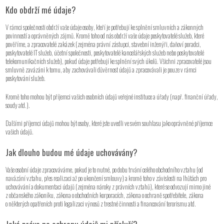
Kdo obdrží mé údaje?
V rámci společnosti obdrží vaše údaje osoby, kteří je potřebují ke splnění smluvních a zákonných
povinností a oprávněných zájmů. Kromě toho od nás obdrží vaše údaje poskytovatelé služeb, které
pověříme, a zpracovatelé zakázek (zejména právní zástupci, stavební inženýři, daňoví poradci,
poskytovatelé IT služeb, účetní společnosti, poskytovatelé kancelářských služeb nebo poskytovatelé
telekomunikačních služeb), pokud údaje potřebují ke splnění svých úkolů. Všichni zpracovatelé jsou
smluvně zavázáni k tomu, aby zachovávali důvěrnost údajů a zpracovávali je pouze v rámci
poskytování služeb.
Kromě toho mohou být příjemci vašich osobních údajů veřejné instituce a úřady (např. finanční úřady,
soudy atd.).
Dalšími příjemci údajů mohou být osoby, které jste uvedli ve svém souhlasu jako oprávněné příjemce
vašich údajů.
Jak dlouho budou mé údaje uchovávány?
Vaše osobní údaje zpracováváme, pokud je to nutné, po dobu trvání celého obchodního vztahu (od
navázání vztahu, přes realizaci až po ukončení smlouvy) a kromě toho v závislosti na lhůtách pro
uchovávání a dokumentaci údajů (zejména nároky z právních vztahů), které se odvozují mimo jiné
z občanského zákoníku, zákona o obchodních korporacích, zákona o ochraně spotřebitele, zákona
o některých opatřeních proti legalizaci výnosů z trestné činnosti a financování terorismu atd.