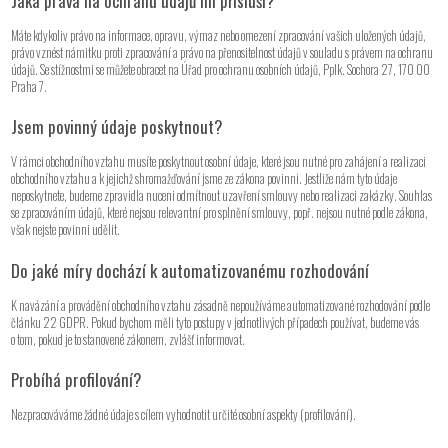
Jaká práva na ochranu údajů mi přísluší?
Máte kdykoliv právo na informace, opravu, výmaz nebo omezení zpracování vašich uložených údajů,
právo vznést námitku proti zpracování a právo na přenositelnost údajů v souladu s právem na ochranu
údajů. Se stížnostmi se můžete obracet na Úřad pro ochranu osobních údajů, Pplk. Sochora 27, 170 00
Praha 7.
Jsem povinný údaje poskytnout?
V rámci obchodního vztahu musíte poskytnout osobní údaje, které jsou nutné pro zahájení a realizaci
obchodního vztahu a k jejichž shromažďování jsme ze zákona povinni. Jestliže nám tyto údaje
neposkytnete, budeme zpravidla nuceni odmítnout uzavření smlouvy nebo realizaci zakázky. Souhlas
se zpracováním údajů, které nejsou relevantní pro splnění smlouvy, popř. nejsou nutné podle zákona,
však nejste povinni udělit.
Do jaké míry dochází k automatizovanému rozhodování
K navázání a provádění obchodního vztahu zásadně nepoužíváme automatizované rozhodování podle
článku 22 GDPR. Pokud bychom měli tyto postupy v jednotlivých případech používat, budeme vás
o tom, pokud je to stanovené zákonem, zvlášť informovat.
Probíhá profilování?
Nezpracováváme žádné údaje s cílem vyhodnotit určité osobní aspekty (profilování).