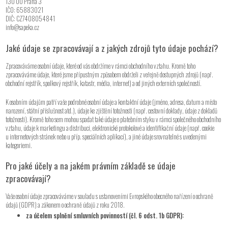
130 00 Praha 3
IČO: 65883021
DIČ: CZ7408054841
info@sapeka.cz
Jaké údaje se zpracovávají a z jakých zdrojů tyto údaje pochází?
Zpracováváme osobní údaje, které od vás obdržíme v rámci obchodního vztahu. Kromě toho
zpracováváme údaje, které jsme přípustným způsobem obdrželi z veřejně dostupných zdrojů (např.
obchodní rejstřík, spolkový rejstřík, katastr, média, internet) a od jiných externích společností.
K osobním údajům patří vaše podrobné osobní údaje a kontaktní údaje (jméno, adresa, datum a místo
narození, státní příslušnost atd.), údaje ke zjištění totožnosti (např. cestovní doklady, údaje z dokladů
totožnosti). Kromě toho sem mohou spadat také údaje o platebním styku v rámci společného obchodního
vztahu, údaje k marketingu a distribuci, elektronické protokolové a identifikační údaje (např. cookie
u internetových stránek nebo u příp. speciálních aplikací), a jiné údaje srovnatelné s uvedenými
kategoriemi.
Pro jaké účely a na jakém právním základě se údaje
zpracovávají?
Vaše osobní údaje zpracováváme v souladu s ustanoveními Evropského obecného nařízení o ochraně
údajů (GDPR) a zákonem o ochraně údajů z roku 2018.
za účelem splnění smluvních povinností (čl. 6 odst. 1b GDPR):