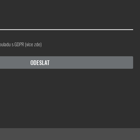
ouladu s GDPR (
více zde
)
ODESLAT