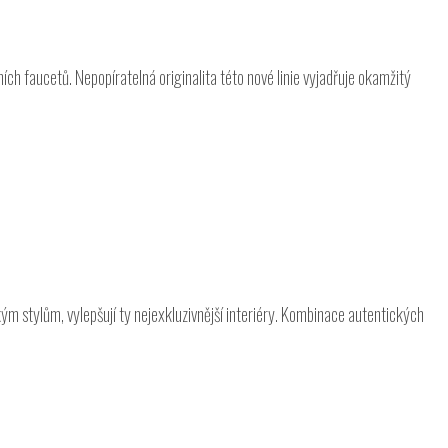
h faucetů. Nepopíratelná originalita této nové linie vyjadřuje okamžitý
ým stylům, vylepšují ty nejexkluzivnější interiéry. Kombinace autentických