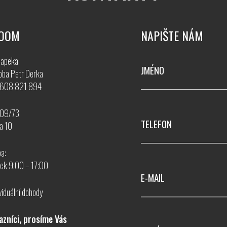
OOM
NAPIŠTE NÁM
apeka
JMÉNO
oba Petr Derka
0 608 821 894
509/73
TELEFON
a 10
ba:
tek 9:00 – 17:00
E-MAIL
viduální dohody
azníci, prosíme Vás