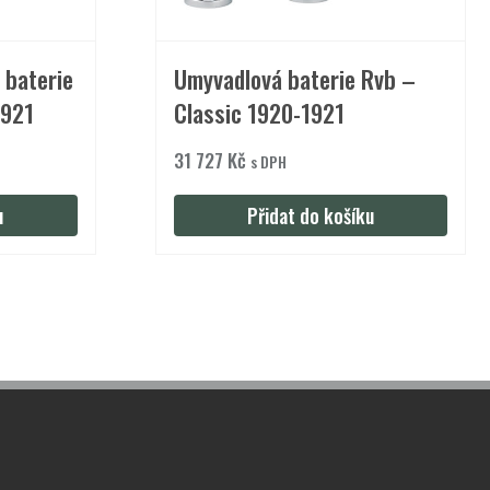
 baterie
Umyvadlová baterie Rvb –
1921
Classic 1920-1921
31 727
Kč
s DPH
u
Přidat do košíku