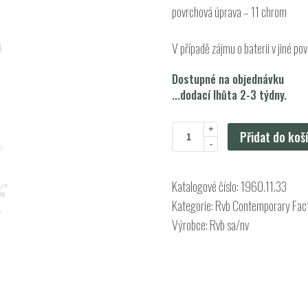
povrchová úprava – 11 chrom
V případě zájmu o baterii v jiné p
Dostupné na objednávku
...dodací lhůta 2-3 týdny.
+
Přidat do koš
-
Katalogové číslo:
1960.11.33
Kategorie:
Rvb Contemporary Fac
Výrobce:
Rvb sa/nv