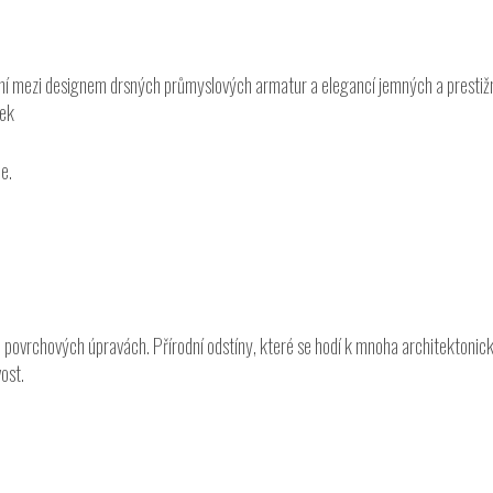
í mezi designem drsných průmyslových armatur a elegancí jemných a prestižníc
tek
e.
 povrchových úpravách. Přírodní odstíny, které se hodí k mnoha architektonick
ost.