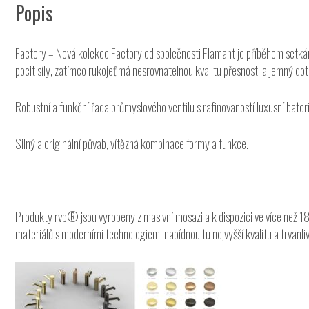
Popis
Factory – Nová kolekce Factory od společnosti Flamant je příběhem setkán
pocit síly, zatímco rukojeť má nesrovnatelnou kvalitu přesnosti a jemný do
Robustní a funkční řada průmyslového ventilu s rafinovaností luxusní bateri
Silný a originální půvab, vítězná kombinace formy a funkce.
Produkty rvb® jsou vyrobeny z masivní mosazi a k dispozici ve více než 18
materiálů s moderními technologiemi nabídnou tu nejvyšší kvalitu a trvanliv