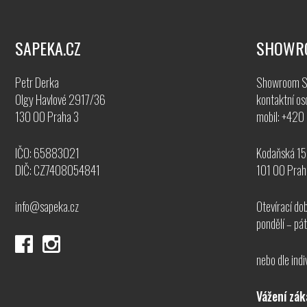
SAPEKA.CZ
SHOWR
Petr Derka
Showroom S
Olgy Havlové 2917/36
kontaktní os
130 00 Praha 3
mobil: +42
IČO: 65883021
Kodaňská 1
DIČ: CZ7408054841
101 00 Prah
info@sapeka.cz
Otevírací do
pondělí – pá
nebo dle indi
Vážení zák