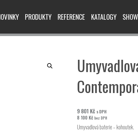
NOVINKY
PRODUKTY
REFERENCE
KATALOGY
SHOW
Umyvadlová
Contempora
9 801
Kč
s DPH
8 100
Kč
bez DPH
Umyvadlová baterie – kohoutek.