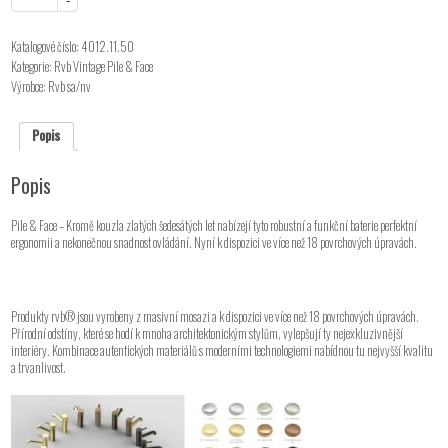
-
Katalogové číslo:
4012.11.50
Kategorie:
Rvb Vintage Pile & Face
Výrobce:
Rvb sa/nv
Popis
Popis
Pile & Face – Kromě kouzla zlatých šedesátých let nabízejí tyto robustní a funkční baterie perfektní
ergonomii a nekonečnou snadnost ovládání. Nyní k dispozici ve více než 18 povrchových úpravách.
Produkty rvb® jsou vyrobeny z masivní mosazi a k dispozici ve více než 18 povrchových úpravách.
Přírodní odstíny, které se hodí k mnoha architektonickým stylům, vylepšují ty nejexkluzivnější
interiéry. Kombinace autentických materiálů s moderními technologiemi nabídnou tu nejvyšší kvalitu
a trvanlivost.