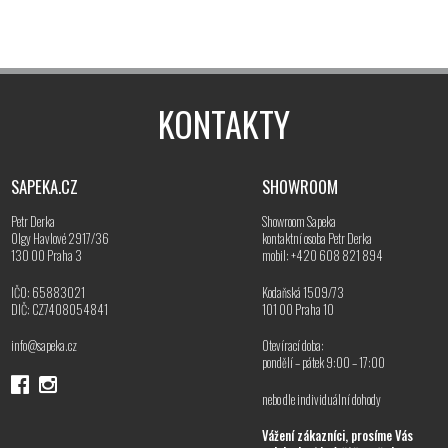
KONTAKTY
SAPEKA.CZ
SHOWROOM
Petr Derka
Showroom Sapeka
Olgy Havlové 2917/36
kontaktní osoba Petr Derka
130 00 Praha 3
mobil: +420 608 821 894
IČO: 65883021
Kodaňská 1509/73
DIČ: CZ7408054841
101 00 Praha 10
info@sapeka.cz
Otevírací doba:
pondělí – pátek 9:00 – 17:00
nebo dle individuální dohody
Vážení zákazníci, prosíme Vás