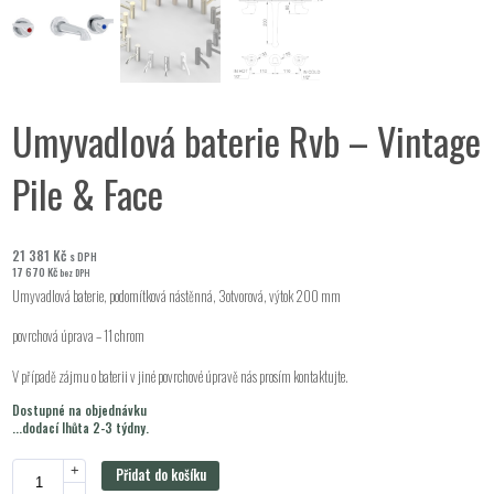
Umyvadlová baterie Rvb – Vintage
Pile & Face
21 381
Kč
s DPH
17 670
Kč
bez DPH
Umyvadlová baterie, podomítková nástěnná, 3otvorová, výtok 200 mm
povrchová úprava – 11 chrom
V případě zájmu o baterii v jiné povrchové úpravě nás prosím kontaktujte.
Dostupné na objednávku
...dodací lhůta 2-3 týdny.
+
Přidat do košíku