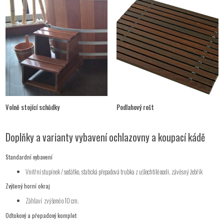
Volně stojící schůdky
Podlahový rošt
Doplňky a varianty vybavení ochlazovny a koupací kádě
Standardní vybavení
Vnitřní stupínek / sedátko, statická přepadová trubka z ušlechtilé oceli, závěsný žebřík
Zvýšený horní okraj
Záhlaví
zvýšené o 10 cm.
Odtokový a přepadový komplet