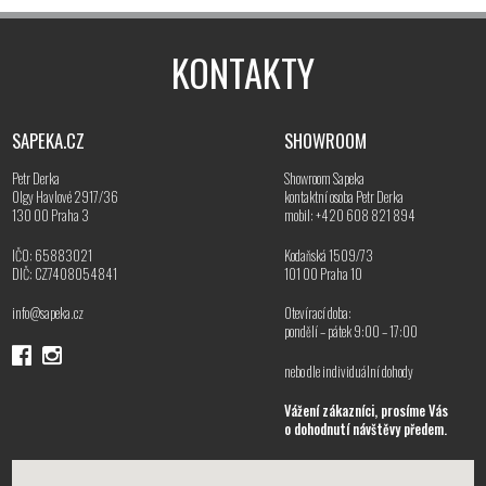
KONTAKTY
SAPEKA.CZ
SHOWROOM
Petr Derka
Showroom Sapeka
Olgy Havlové 2917/36
kontaktní osoba Petr Derka
130 00 Praha 3
mobil: +420 608 821 894
IČO: 65883021
Kodaňská 1509/73
DIČ: CZ7408054841
101 00 Praha 10
info@sapeka.cz
Otevírací doba:
pondělí – pátek 9:00 – 17:00
nebo dle individuální dohody
Vážení zákazníci, prosíme Vás
o dohodnutí návštěvy předem.