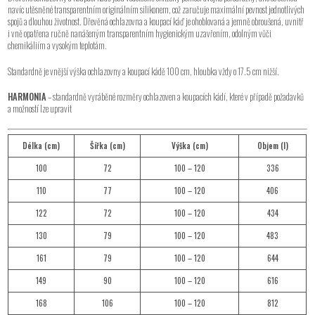
navíc utěsněné transparentním originálním silikonem, což zaručuje maximální pevnost jednotlivých
spojů a dlouhou životnost. Dřevěná ochlazovna a koupací káď je ohoblovaná a jemně obroušená, uvnitř
i vně opatřena ručně nanášeným transparentním hygienickým uzavřením, odolným vůči
chemikáliím a vysokým teplotám.
Standardně je vnější výška ochlazovny a koupací kádě 100 cm, hloubka vždy o 17.5 cm nižší.
HARMONIA
– standardně vyráběné rozměry ochlazoven a koupacích kádí, které v případě požadavků
a možností lze upravit
Délka (cm)
Šířka (cm)
Výška (cm)
Objem (l)
100
72
100 – 120
336
110
77
100 – 120
406
122
72
100 – 120
434
130
79
100 – 120
483
161
79
100 – 120
644
149
90
100 – 120
616
168
106
100 – 120
812