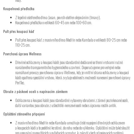
vody.
Koupelnová předložka
Z tepelně ošetřeného dřeva Jasan, povrch ošetřen olejováním (tmavý).
Koupelnová předložka o velikosti 60×45 cm nebo 100×60 cm.
Pult přes koupací káď
Pult přes koupací káď z masivního dřeva Modřín nebo Kambala o velikosti 80×25 cm nebo
110×25 cm.
Povrchová úprava Wellness
Dřevěné ochlazovny a koupací kádě jsou standardně dodávané se třemi vrstvami ručně
nanášeného transparentního hygienického uzavření. Doporučujeme pro veřejné nebo
namáhavé provozy povrchovou úpravu Wellness, kdy je vnitřní strana ochlazovny a koupací
kádě opatřena speciální vrstvou, která zvyšuje odolnost s možností nanesení povrchové úpravy
PerITec.
Obruče z páskové oceli s napínacím zámkem
Ochlazovna a koupací kádě jsou standardně vybaveny obručemi z žárově pozinkované oceli,
další variantou jsou obruče z ušlechtilé-nerezové oceli nebo s úpravou rostik-antik.
Opláštění stěnového připojení
Z masivního dřeva Modřín nebo Kambala umožňuje čisté napojení dřevěných ochlazoven
a koupacích kádí a to podélně ke stěně, do rohu nebo do výklenku. Opláštění může také sloužit
pro upevnění napouštěcích a ovládacích armatur, k zakrytí všech připojovacích systémů