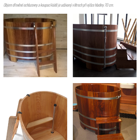
Objem dřevěné ochlazovny a koupací kádě je udávaný v litrech při výšce hladiny 70 cm.