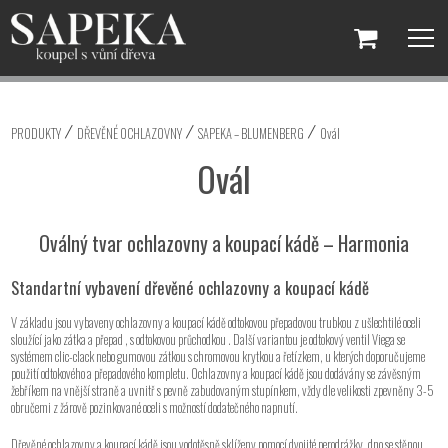
PRODUKTY
DŘEVĚNÉ OCHLAZOVNY
SAPEKA – BLUMENBERG
Ovál
Ovál
Oválný tvar ochlazovny a koupací kádě – Harmonia
Standartní vybavení dřevěné ochlazovny a koupací kádě
V základu jsou vybaveny ochlazovny a koupací kádě odtokovou přepadovou trubkou z ušlechtilé oceli
sloužící jako zátka a přepad , s odtokovou průchodkou . Další variantou je odtokový ventil Viega se
systémem clic-clack nebo gumovou zátkou s chromovou krytkou a řetízkem, u kterých doporučujeme
použití odtokového a přepadového kompletu. Ochlazovny a koupací kádě jsou dodávány se závěsným
žebříkem na vnější straně a uvnitř s pevně zabudovaným stupínkem, vždy dle velikosti zpevněny 3-5
obručemi z žárově pozinkované oceli s možností dodatečného napnutí.
Dřevěné ochlazovny a koupací kádě jsou vodotěsně sklíženy pomocí dvojité perodrážky, dno se stěnou