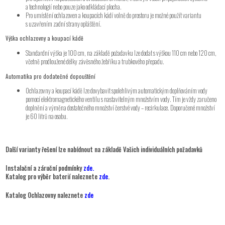
a technologií nebo pouze jako odkládací plocha.
Pro umístění ochlazoven a koupacích kádí volně do prostoru je možné použít variantu
s uzavřením zadní strany opláštění.
Výška ochlazovny a koupací kádě
Standardní výška je 100 cm, na základě požadavku lze dodat s výškou 110 cm nebo 120 cm,
včetně prodloužené délky závěsného žebříku a trubkového přepadu.
Automatika pro dodatečné dopouštění
Ochlazovny a koupací kádě lze dovybavit spolehlivým automatickým doplňováním vody
pomocí elektromagnetického ventilu s nastavitelným množstvím vody. Tím je vždy zaručeno
doplnění a výměna dostatečného množství čerstvé vody – recirkulace. Doporučené množství
je 60 litrů na osobu.
Další varianty řešení lze nabídnout na základě Vašich individuálních požadavků
Instalační a záruční podmínky
zde.
Katalog pro výběr baterií naleznete
zde
.
Katalog Ochlazovny naleznete
zde