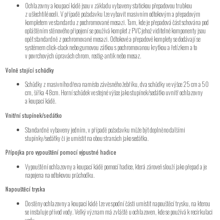
Ochlazovny a koupací kádě jsou v základu vybaveny statickou přepadovou trubkou
z ušlechtilé oceli. V případě požadavku lze vybavit masivním odtokovým a přepadovým
kompletem ve standardu z pochromované mosazi. Tam, kde je přepadová část schována pod
opláštěním stěnového připojení se používá komplet z PVC jehož viditelné komponenty jsou
opět standardně z pochromované mosazi. Odtokové a přepadové komplety se dodávají se
systémem click-clack nebo gumovou zátkou s pochromovanou krytkou a řetízkem a to
v povrchových úpravách chrom, rostig-antik nebo mosaz.
Volně stojící schůdky
Schůdky z masivního dřeva namísto závěsného žebříku, dva schůdky ve výšce 25 cm a 50
cm, šířka 48cm. Horní schůdek ve stejné výšce jako stupínek/sedátko uvnitř ochlazovny
a koupací kádě.
Vnitřní stupínek/sedátko
Standardně vybaveny jedním, v případě požadavku může být doplněno dalšími
stupínky/sedátky či je umístit na obou stranách jako sedátka.
Přípojka pro vypouštění pomocí výpustné hadice
Vypouštění ochlazovny a koupací kádě pomocí hadice, která zároveň slouží jako přepad a je
napojena na odtokovou průchodku.
Napouštěcí tryska
Do stěny ochlazovny a koupací kádě lze ve spodní části umístit napouštěcí trysku, na kterou
se instaluje přívod vody. Velký význam má zvláště u ochlazoven, kde se používá k recirkulaci