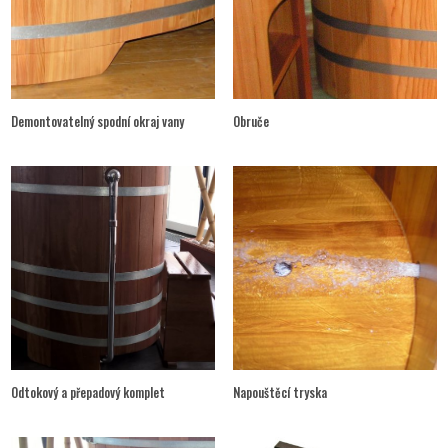
Demontovatelný spodní okraj vany
Obruče
Odtokový a přepadový komplet
Napouštěcí tryska