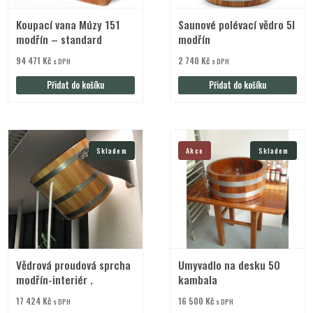
Koupací vana Múzy 151
Saunové polévací vědro 5l
modřín – standard
modřín
94 471
Kč
2 740
Kč
s DPH
s DPH
Přidat do košíku
Přidat do košíku
Skladem
Akce
Skladem
Vědrová proudová sprcha
Umyvadlo na desku 50
modřín-interiér .
kambala
17 424
Kč
16 500
Kč
s DPH
s DPH