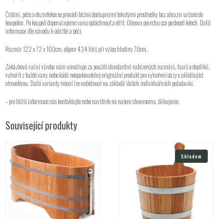
Čištění, péče a dezinfekce se provádí běžně dostupnými tekutými prostředky bez abraziv určené do
koupelen. Po koupeli doporučujeme vanu opláchnout a otřít. Obnova povrchu cca po deseti letech. Další
informace dle návodu k údržbě a péči.
Rozměr 122 x 72 x 100cm, objem 434 litrů při výšce hladiny 70cm.
Zakázková ruční výroba nám umožňuje za použití standardně nabízených rozměrů, tvarů a doplňků,
vytvořit z každé vany nebo kádě neopakovatelný originální produkt pro vytvoření oázy s uklidňující
atmosférou. Další varianty řešení lze nabídnout na základě Vašich individuálních požadavků.
– pro bližší informace nás kontaktujte nebo navštivte na našem showroomu, děkujeme.
Související produkty
Skladem