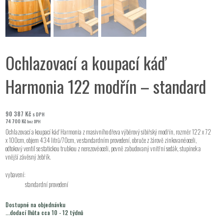
Ochlazovací a koupací káď
Harmonia 122 modřín – standard
90 387
Kč
s DPH
74 700
Kč
bez DPH
Ochlazovací a koupací káď Harmonia z masivního dřeva výběrový sibiřský modřín, rozměr 122 x 72
x 100cm, objem 434 litrů/70cm, ve standardním provedení, obruče z žárově zinkované oceli,
odtokový ventil se statickou trubkou z nerezové oceli, pevně zabudovaný vnitřní sedák, stupínek a
vnější závěsný žebřík.
vybavení:
standardní provedení
Dostupné na objednávku
...dodací lhůta cca 10 - 12 týdnů