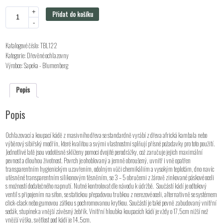
+
Přidat do košíku
-
Katalogové číslo:
TBL122
Kategorie:
Dřevěné ochlazovny
Výrobce:
Sapeka - Blumenberg
Popis
Popis
Ochlazovací a koupací kádě z masivního dřeva se standardně vyrábí z dřeva africká kambala nebo
výběrový sibiřský modřín, které kvalitou a svými vlastnostmi splňují přísné požadavky pro toto použití.
Jednotlivé latě jsou vodotěsně sklíženy pomoci dvojité perodrážky, což zaručuje jejich maximální
pevnost a dlouhou životnost. Povrch je ohoblovaný a jemně obroušený, uvnitř i vně opatřen
transparentním hygienickým uzavřením, odolným vůči chemikáliím a vysokým teplotám, dno navíc
utěsněné transparentním silikonovým těsněním, se 3 – 5 obručemi z žárově zinkované páskové oceli
s možností dodatečného napnutí. Nutné kontrolovat dle návodu k údržbě. Součástí kádí je odtokový
ventil s připojením na sifon, se statickou přepadovou trubkou z nerezové oceli, alternativně se systémem
click-clack nebo gumovou zátkou s pochromovanou krytkou. Součástí je také pevně zabudovaný vnitřní
sedák, stupínek a vnější závěsný žebřík. Vnitřní hloubka koupacích kádí je vždy o 17,5cm nižší než
vnější výška, světlost pod kádí je 14,5cm.