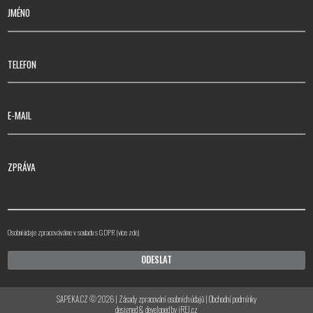
JMÉNO
TELEFON
E-MAIL
ZPRÁVA
Osobní údaje zpracováváme v souladu s GDPR (
více zde
)
ODESLAT
SAPEKA.CZ © 2026 |
Zásady zpracování osobních údajů
|
Obchodní podmínky
designed & developed by iREJ.cz