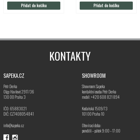
Přidat do košíku
Přidat do košíku
KONTAKTY
SAPEKA.CZ
SHOWROOM
Petr Derka
Showroom Sapeka
Olgy Havlové 2917/36
kontaktní osoba Petr Derka
130 00 Praha 3
mobil: +420 608 821 894
IČO: 65883021
Kodaňská 1509/73
DIČ: CZ7408054841
101 00 Praha 10
info@sapeka.cz
Otevírací doba:
pondělí – pátek 9:00 – 17:00