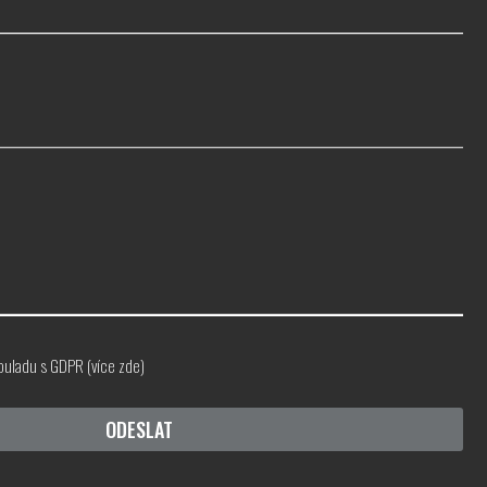
ouladu s GDPR (
více zde
)
ODESLAT