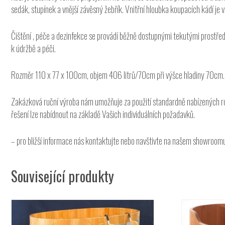
sedák, stupínek a vnější závěsný žebřík. Vnitřní hloubka koupacích kádí je v
Čištění , péče a dezinfekce se provádí běžně dostupnými tekutými prostře
k údržbě a péči.
Rozměr 110 x 77 x 100cm, objem 406 litrů/70cm při výšce hladiny 70cm.
Zakázková ruční výroba nám umožňuje za použití standardně nabízených rozm
řešení lze nabídnout na základě Vašich individuálních požadavků.
– pro bližší informace nás kontaktujte nebo navštivte na našem showroom
Související produkty