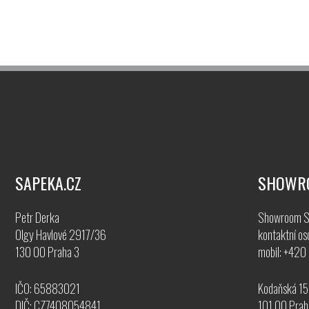
SAPEKA.CZ
SHOWR
Petr Derka
Showroom S
Olgy Havlové 2917/36
kontaktní os
130 00 Praha 3
mobil: +42
IČO: 65883021
Kodaňská 1
DIČ: CZ7408054841
101 00 Prah