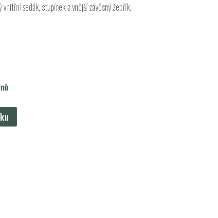
vnitřní sedák, stupínek a vnější závěsný žebřík.
dnů
íku