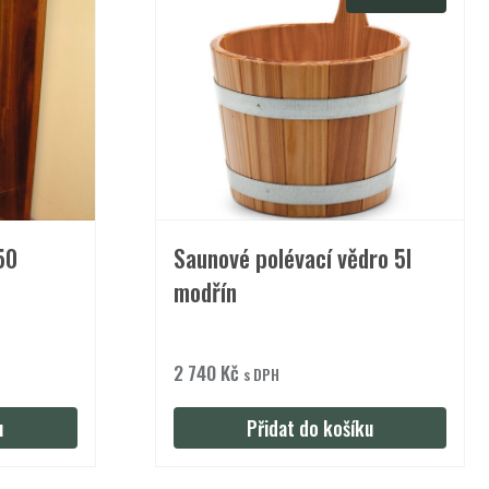
50
Saunové polévací vědro 5l
modřín
2 740
Kč
s DPH
u
Přidat do košíku