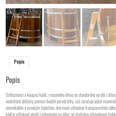
Popis
Popis
Ochlazovací a koupací kádě z masivního dřeva se standardně vyrábí z dřeva 
vodotěsně sklíženy pomoci dvojité perodrážky, což zaručuje jejich maximá
chemikáliím a vysokým teplotám, dno navíc utěsněné transparentním silik
kádí je odtokový ventil s připojením na sifon, se statickou přepadovou tr