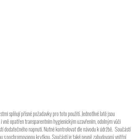
mi splňují přísné požadavky pro toto použití. Jednotlivé latě jsou
tř i vně opatřen transparentním hygienickým uzavřením, odolným vůči
tí dodatečného napnutí. Nutné kontrolovat dle návodu k údržbě. Součástí
kou s pochromovanou krytkou. Součástí je také pevně zabudovaný vnitřní