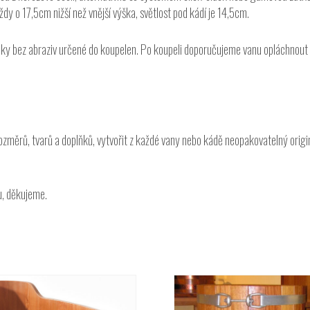
ždy o 17,5cm nižší než vnější výška, světlost pod kádí je 14,5cm.
dky bez abraziv určené do koupelen. Po koupeli doporučujeme vanu opláchnout a
ěrů, tvarů a doplňků, vytvořit z každé vany nebo kádě neopakovatelný originál
u, děkujeme.