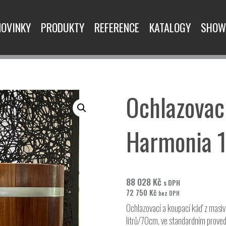
NOVINKY
PRODUKTY
REFERENCE
KATALOGY
SHOW
Ochlazovac
Harmonia 1
88 028
Kč
s DPH
72 750
Kč
bez DPH
Ochlazovací a koupací káď z masi
litrů/70cm, ve standardním provede