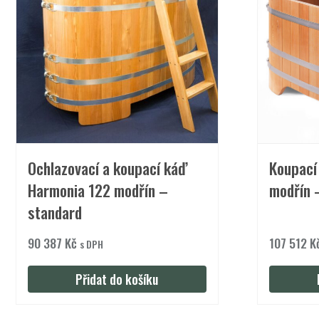
Ochlazovací a koupací káď
Koupací
Harmonia 122 modřín –
modřín 
standard
90 387
Kč
107 512
K
s DPH
Přidat do košíku