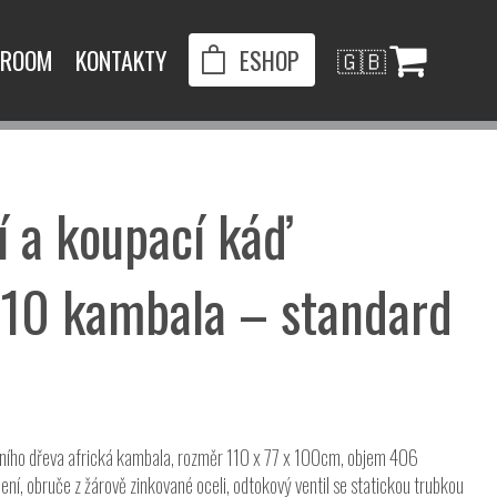
ROOM
KONTAKTY
ESHOP
🇬🇧
í a koupací káď
10 kambala – standard
vního dřeva africká kambala, rozměr 110 x 77 x 100cm, objem 406
ní, obruče z žárově zinkované oceli, odtokový ventil se statickou trubkou