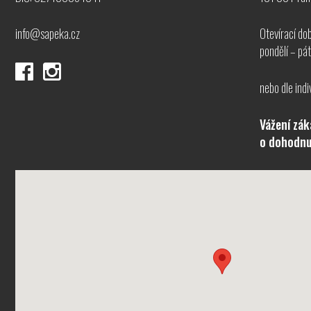
info@sapeka.cz
Otevírací do
pondělí – pá
nebo dle indi
Vážení zák
o dohodnu