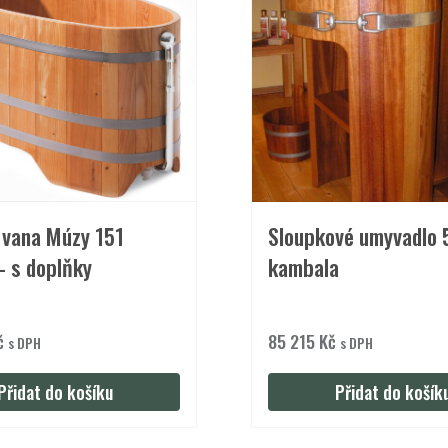
 vana Múzy 151
Sloupkové umyvadlo 
– s doplňky
kambala
č
85 215
Kč
s DPH
s DPH
Přidat do košíku
Přidat do košík