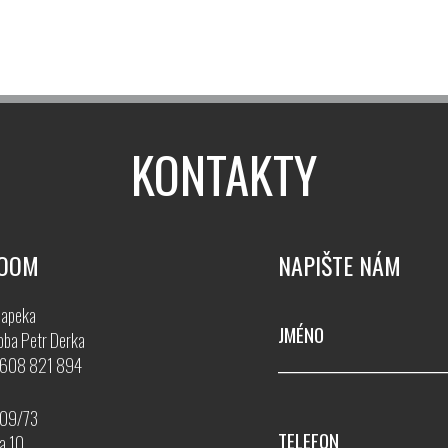
KONTAKTY
OOM
NAPIŠTE NÁM
apeka
JMÉNO
oba Petr Derka
0 608 821 894
509/73
TELEFON
a 10