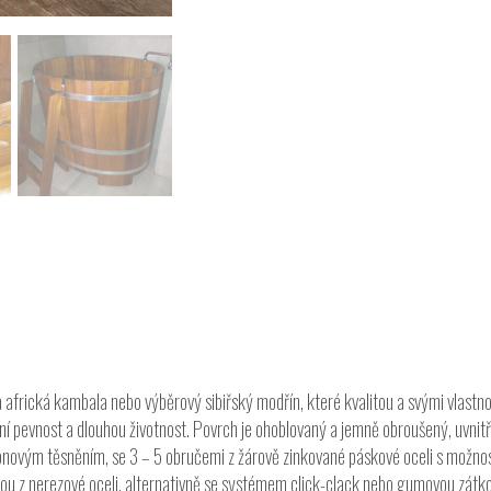
africká kambala nebo výběrový sibiřský modřín, které kvalitou a svými vlastnost
lní pevnost a dlouhou životnost. Povrch je ohoblovaný a jemně obroušený, uvni
onovým těsněním, se 3 – 5 obručemi z žárově zinkované páskové oceli s možnos
ubkou z nerezové oceli, alternativně se systémem click-clack nebo gumovou zát