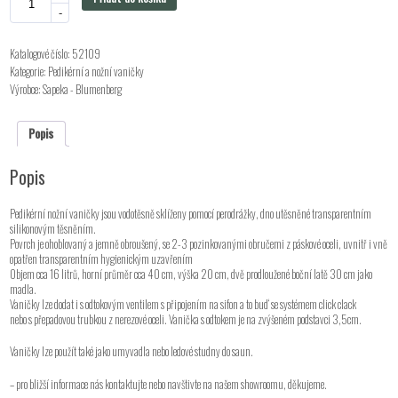
-
Katalogové číslo:
52109
Kategorie:
Pedikérní a nožní vaničky
Výrobce:
Sapeka - Blumenberg
Popis
Popis
Pedikérní nožní vaničky jsou vodotěsně sklíženy pomocí perodrážky, dno utěsněné transparentním
silikonovým těsněním.
Povrch je ohoblovaný a jemně obroušený, se 2-3 pozinkovanými obručemi z páskové oceli, uvnitř i vně
opatřen transparentním hygienickým uzavřením
Objem cca 16 litrů, horní průměr cca 40 cm, výška 20 cm, dvě prodloužené boční latě 30 cm jako
madla.
Vaničky lze dodat i s odtokovým ventilem s připojením na sifon a to bud‘ se systémem click clack
nebo s přepadovou trubkou z nerezové oceli. Vanička s odtokem je na zvýšeném podstavci 3,5cm.
Vaničky lze použít také jako umyvadla nebo ledové studny do saun.
– pro bližší informace nás kontaktujte nebo navštivte na našem showroomu, děkujeme.