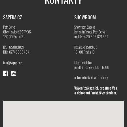
SAPEKA.CZ
SHOWROOM
Petr Derka
Showroom Sapeka
Olgy Havlové 2917/36
kontaktní osoba Petr Derka
130 00 Praha 3
mobil: +420 608 821 894
IČO: 65883021
Kodaňská 1509/73
DIČ: CZ7408054841
101 00 Praha 10
info@sapeka.cz
Otevírací doba:
pondělí – pátek 9:00 – 17:00
nebo dle individuální dohody
Vážení zákazníci, prosíme Vás
o dohodnutí návštěvy předem.