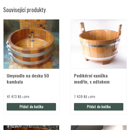
Související produkty
Umyvadlo na desku 50
Pedikérní vanička
kambala
modřín, s odtokem
41 473
Kč
7 439
Kč
s DPH
s DPH
Přidat do košíku
Přidat do košíku