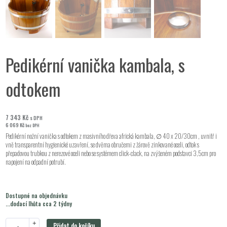
Pedikérní vanička kambala, s
odtokem
7 343
Kč
s DPH
6 069
Kč
bez DPH
Pedikérní nožní vanička s odtokem z masivního dřeva africká kambala, ∅ 40 x 20/30cm , uvnitř i
vně transparentní hygienické uzavření, se dvěma obručemi z žárově zinkované oceli, odtok s
přepadovou trubkou z nerezové oceli nebo se systémem click-clack, na zvýšeném podstavci 3,5cm pro
napojení na odpadní potrubí.
Dostupné na objednávku
...dodací lhůta cca 2 týdny
+
Přidat do košíku