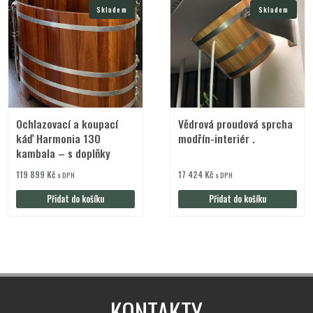
Skladem
Skladem
Ochlazovací a koupací
Vědrová proudová sprcha
káď Harmonia 130
modřín-interiér .
kambala – s doplňky
119 899
Kč
17 424
Kč
s DPH
s DPH
Přidat do košíku
Přidat do košíku
KONTAKTY