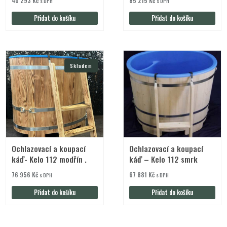
40 293
Kč
85 215
Kč
s DPH
s DPH
Přidat do košíku
Přidat do košíku
Skladem
Ochlazovací a koupací
Ochlazovací a koupací
káď- Kelo 112 modřín .
káď – Kelo 112 smrk
76 956
Kč
67 881
Kč
s DPH
s DPH
Přidat do košíku
Přidat do košíku