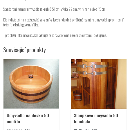
Standardní rozměr umyvadla je kruh Ø 51 cm, výška 22 cm, vnitřní hloubka 15 cm.
Dle individuálních požadavků zákazníka lze standardně vyráběné rozměry umyvadel upravit, další
řešení dle katalogové nabídky.
– pro bližší informace nás kontaktujte nebo navštivte na našem showroomu, děkujeme.
Související produkty
Umyvadlo na desku 50
Sloupkové umyvadlo 50
modřín
kambala