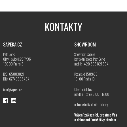
KONTAKTY
SAPEKA.CZ
SHOWROOM
Petr Derka
Showroom Sapeka
Olgy Havlové 2917/36
kontaktní osoba Petr Derka
130 00 Praha 3
mobil: +420 608 821 894
IČO: 65883021
Kodaňská 1509/73
DIČ: CZ7408054841
101 00 Praha 10
info@sapeka.cz
Otevírací doba:
pondělí – pátek 9:00 – 17:00
nebo dle individuální dohody
Vážení zákazníci, prosíme Vás
o dohodnutí návštěvy předem.