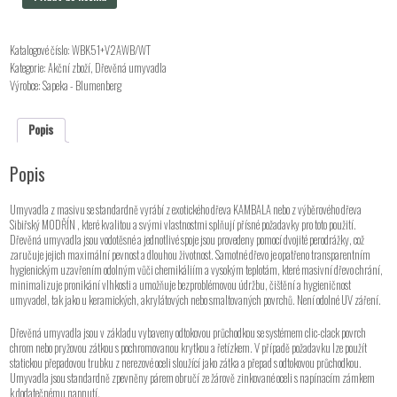
-
Katalogové číslo:
WBK51+V2AWB/WT
Kategorie:
Akční zboží
,
Dřevěná umyvadla
Výrobce:
Sapeka - Blumenberg
Popis
Popis
Umyvadla z masivu se standardně vyrábí z exotického dřeva KAMBALA nebo z výběrového dřeva
Sibiřský MODŘÍN , které kvalitou a svými vlastnostmi splňují přísné požadavky pro toto použití.
Dřevěná umyvadla jsou vodotěsné a jednotlivé spoje jsou provedeny pomocí dvojité perodrážky, což
zaručuje jejich maximální pevnost a dlouhou životnost. Samotné dřevo je opatřeno transparentním
hygienickým uzavřením odolným vůči chemikáliím a vysokým teplotám, které masivní dřevo chrání,
minimalizuje pronikání vlhkosti a umožňuje bezproblémovou údržbu, čištění a hygieničnost
umyvadel, tak jako u keramických, akrylátových nebo smaltovaných povrchů. Není odolné UV záření.
Dřevěná umyvadla jsou v základu vybaveny odtokovou průchodkou se systémem clic-clack povrch
chrom nebo pryžovou zátkou s pochromovanou krytkou a řetízkem. V případě požadavku lze použít
statickou přepadovou trubku z nerezové oceli sloužící jako zátka a přepad s odtokovou průchodkou.
Umyvadla jsou standardně zpevněny párem obručí ze žárově zinkované oceli s napínacím zámkem
k dodatečnému napnutí.