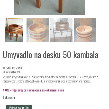
Umyvadlo na desku 50 kambala
16 500
Kč
s DPH
13 636
Kč
bez DPH
kruhové umyvadlo na desku z masivního dřeva africká kambala, rozměr 51 x 22cm, obruče z
nerezové oceli, včetně odtokového ventilu a přepadovou trubkou z pochromované mosazi.
AKCE – výprodej ze showroomu za exklusivní cenu
1 skladem
+
Přidat do košíku