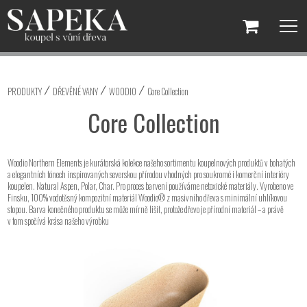
PRODUKTY
DŘEVĚNÉ VANY
WOODIO
Core Collection
Core Collection
Woodio Northern Elements je kurátorská kolekce našeho sortimentu koupelnových produktů v bohatých
a elegantních tónech inspirovaných severskou přírodou vhodných pro soukromé i komerční interiéry
koupelen. Natural Aspen, Polar, Char
.
Pro proces barvení používáme netoxické materiály. Vyrobeno ve
Finsku, 100% vodotěsný kompozitní materiál Woodio® z masivního dřeva s minimální uhlíkovou
stopou.
Barva konečného produktu se může mírně lišit, protože dřevo je přírodní materiál – a právě
v tom spočívá krása našeho výrobku