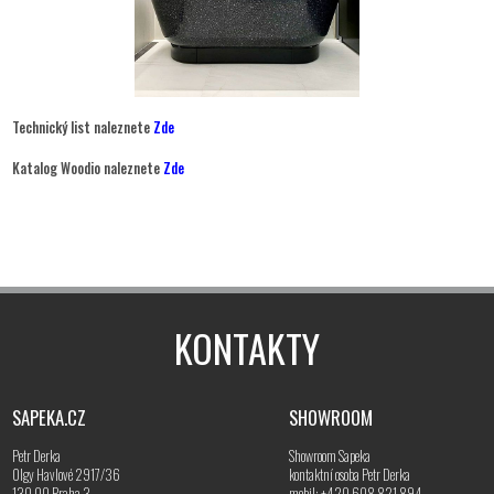
Technický list naleznete
Zde
Katalog Woodio naleznete
Zde
KONTAKTY
SAPEKA.CZ
SHOWROOM
Petr Derka
Showroom Sapeka
Olgy Havlové 2917/36
kontaktní osoba Petr Derka
130 00 Praha 3
mobil: +420 608 821 894