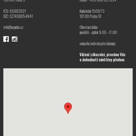
IČO: 65883021
Kodaňská 1509/73
DIČ: CZ7408054841
101 00 Praha 10
info@sapeka.cz
Otevírací doba:
pondělí – pátek 9:00 – 17:00
nebo dle individuální dohody
Vážení zákazníci, prosíme Vás
o dohodnutí návštěvy předem.